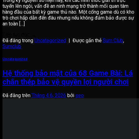
Trong kỷ nguyên số hiện nay, khi các hình thức giải trí trực
tuyến lên ngôi, vấn đề an ninh mạng trở thành mối quan tâm
hàng đầu của bất kỳ game thủ nào. Một cổng game dù có kho
trò chơi hấp dẫn đến đâu nhưng nếu không đảm bảo được sự
an toàn […]
Tiếp tục đọc
→
Đã đăng trong
Uncategorized
|
Được gắn thẻ
Sum Club
,
Sumclub
Uncategorized
Hệ thống bảo mật của 68 Game Bài: Lá
chắn thép bảo vệ quyền lợi người chơi
Đã đăng trên
Tháng 4 6, 2026
bởi
seo