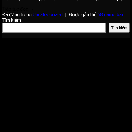
Tiếp tục đọc
→
Đã đăng trong
Uncategorized
|
Được gắn thẻ
68 game bài
Tìm kiếm
Tìm kiếm
Recent Posts
Sun52: Cổng game quốc tế có tiềm lực tài chính hùng
hậu thế nào?
Hệ thống bảo mật tại SumClub: An toàn tuyệt đối cho
người chơi
Hệ thống bảo mật của 68 Game Bài: Lá chắn thép bảo vệ
quyền lợi người chơi
Recent Comments
Không có bình luận nào để hiển thị.