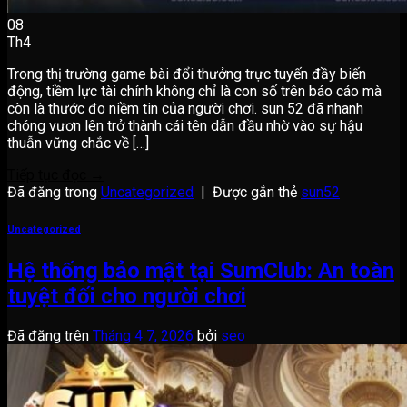
08
Th4
Trong thị trường game bài đổi thưởng trực tuyến đầy biến
động, tiềm lực tài chính không chỉ là con số trên báo cáo mà
còn là thước đo niềm tin của người chơi. sun 52 đã nhanh
chóng vươn lên trở thành cái tên dẫn đầu nhờ vào sự hậu
thuẫn vững chắc về […]
Tiếp tục đọc
→
Đã đăng trong
Uncategorized
|
Được gắn thẻ
sun52
Uncategorized
Hệ thống bảo mật tại SumClub: An toàn
tuyệt đối cho người chơi
Đã đăng trên
Tháng 4 7, 2026
bởi
seo