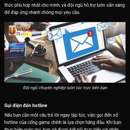
thức phù hợp nhất cho mình, và đội ngũ hỗ trợ luôn sẵn sàng
để đáp ứng nhanh chóng mọi yêu cầu.
Đội ngũ chuyên nghiệp luôn túc trực bên bạn
Gọi điện đến hotline
Nếu bạn cần một câu trả lời ngay lập tức, việc gọi đến số
hotline của cổng game chính là lựa chọn hàng đầu. Khi bạn
thực hiện cuộc gọi, bạn sẽ được kết nối trực tiếp với nhân