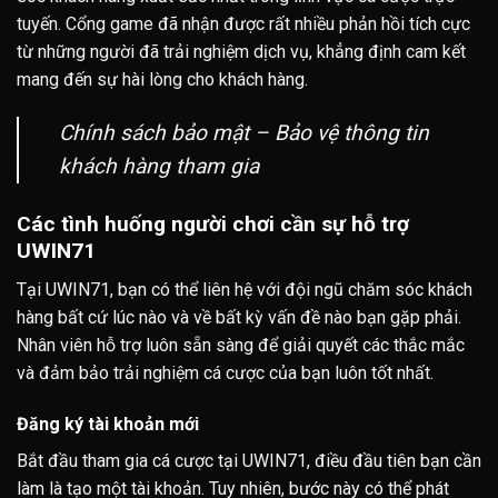
tuyến. Cổng game đã nhận được rất nhiều phản hồi tích cực
từ những người đã trải nghiệm dịch vụ, khẳng định cam kết
mang đến sự hài lòng cho khách hàng.
Chính sách bảo mật
– Bảo vệ thông tin
khách hàng tham gia
Các tình huống người chơi cần sự hỗ trợ
UWIN71
Tại UWIN71, bạn có thể liên hệ với đội ngũ chăm sóc khách
hàng bất cứ lúc nào và về bất kỳ vấn đề nào bạn gặp phải.
Nhân viên hỗ trợ luôn sẵn sàng để giải quyết các thắc mắc
và đảm bảo trải nghiệm cá cược của bạn luôn tốt nhất.
Đăng ký tài khoản mới
Bắt đầu tham gia cá cược tại UWIN71, điều đầu tiên bạn cần
làm là tạo một tài khoản. Tuy nhiên, bước này có thể phát