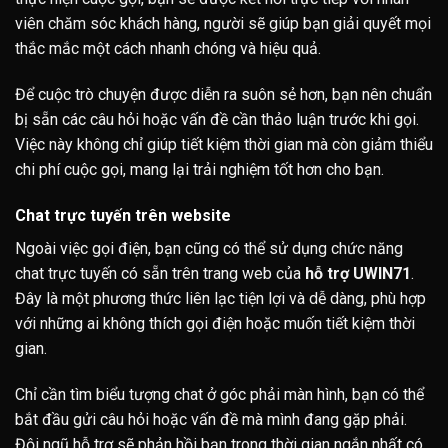
viên chăm sóc khách hàng, người sẽ giúp bạn giải quyết mọi
thắc mắc một cách nhanh chóng và hiệu quả.
Để cuộc trò chuyện được diễn ra suôn sẻ hơn, bạn nên chuẩn
bị sẵn các câu hỏi hoặc vấn đề cần thảo luận trước khi gọi.
Việc này không chỉ giúp tiết kiệm thời gian mà còn giảm thiểu
chi phí cuộc gọi, mang lại trải nghiệm tốt hơn cho bạn.
Chat trực tuyến trên website
Ngoài việc gọi điện, bạn cũng có thể sử dụng chức năng
chat trực tuyến có sẵn trên trang web của
hỗ trợ UWIN71
.
Đây là một phương thức liên lạc tiện lợi và dễ dàng, phù hợp
với những ai không thích gọi điện hoặc muốn tiết kiệm thời
gian.
Chỉ cần tìm biểu tượng chat ở góc phải màn hình, bạn có thể
bắt đầu gửi câu hỏi hoặc vấn đề mà mình đang gặp phải.
Đội ngũ hỗ trợ sẽ phản hồi bạn trong thời gian ngắn nhất có