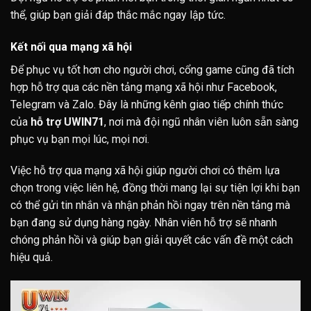
thể, giúp bạn giải đáp thắc mắc ngay lập tức.
Kết nối qua mạng xã hội
Để phục vụ tốt hơn cho người chơi, cổng game cũng đã tích
hợp hỗ trợ qua các nền tảng mạng xã hội như Facebook,
Telegram và Zalo. Đây là những kênh giao tiếp chính thức
của
hỗ trợ UWIN71
, nơi mà đội ngũ nhân viên luôn sẵn sàng
phục vụ bạn mọi lúc, mọi nơi.
Việc hỗ trợ qua mạng xã hội giúp người chơi có thêm lựa
chọn trong việc liên hệ, đồng thời mang lại sự tiện lợi khi bạn
có thể gửi tin nhắn và nhận phản hồi ngay trên nền tảng mà
bạn đang sử dụng hàng ngày. Nhân viên hỗ trợ sẽ nhanh
chóng phản hồi và giúp bạn giải quyết các vấn đề một cách
hiệu quả.