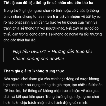
Tiết lộ các dữ liệu thông tin cá nhân cho bên thứ ba
Trong trường hợp người chơi vô tình hoặc cố ý tiết lộ thông
tin cá nhân, chúng tôi sẽ
miễn trừ trách nhiệm
về bất kỳ rủi
ro nào phát sinh. Bạn cần tự bảo vệ tài khoản của mình và
tránh chia sẻ thông tin với người khác. Nếu xảy ra sự cố do
thiếu cẩn trọng, cổng game sẽ không có nghĩa vụ bồi thường
cho các thiệt hại đó.
Nạp tiền Uwin71
– Hướng dẫn thao tác
nhanh chóng cho newbie
Tham gia giải trí không trung thực
Nếu người chơi tham gia vào các hoạt động cá cược không
hợp pháp như sử dụng thông tin giả mạo, tạo nhiều tài khoản
để trục lợi,…hệ thống sẽ không chịu trách nhiệm về các giao
dịch và kết quả liên quan. Trong trường hợp này, người chơi
hoàn toàn chịu trách nhiệm cho hành động của mình.