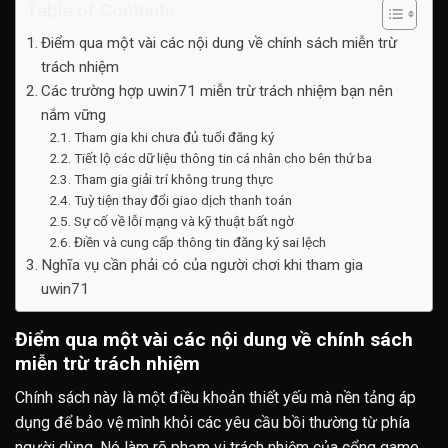
Table of Contents
Điểm qua một vài các nội dung về chính sách miễn trừ
trách nhiệm
Các trường hợp uwin71 miễn trừ trách nhiệm bạn nên
nắm vững
Tham gia khi chưa đủ tuổi đăng ký
Tiết lộ các dữ liệu thông tin cá nhân cho bên thứ ba
Tham gia giải trí không trung thực
Tuỳ tiện thay đổi giao dịch thanh toán
Sự cố về lỗi mạng và kỹ thuật bất ngờ
Điền và cung cấp thông tin đăng ký sai lệch
Nghĩa vụ cần phải có của người chơi khi tham gia
uwin71
Điểm qua một vài các nội dung về chính sách
miễn trừ trách nhiệm
Chính sách này là một điều khoản thiết yếu mà nền tảng áp
dụng để bảo vệ mình khỏi các yêu cầu bồi thường từ phía
người dùng. Nó làm rõ phạm vi trách nhiệm của cổng game