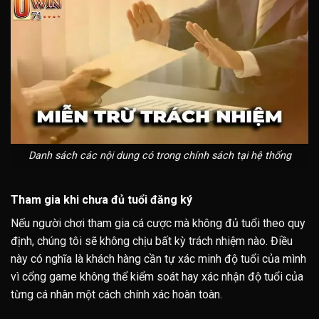
Danh sách các nội dung có trong chính sách tại hệ thống
Tham gia khi chưa đủ tuổi đăng ký
Nếu người chơi tham gia cá cược mà không đủ tuổi theo quy
định, chúng tôi sẽ không chịu bất kỳ trách nhiệm nào. Điều
này có nghĩa là khách hàng cần tự xác minh độ tuổi của mình
vì cổng game không thể kiểm soát hay xác nhận độ tuổi của
từng cá nhân một cách chính xác hoàn toàn.