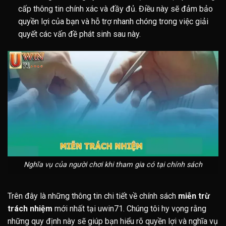
cấp thông tin chính xác và đầy đủ. Điều này sẽ đảm bảo
quyền lợi của bạn và hỗ trợ nhanh chóng trong việc giải
quyết các vấn đề phát sinh sau này.
Nghĩa vụ của người chơi khi tham gia có tại chính sách
Trên đây là những thông tin chi tiết về chính sách
miễn trừ
trách nhiệm
mới nhất tại uwin71. Chúng tôi hy vọng rằng
những quy định này sẽ giúp bạn hiểu rõ quyền lợi và nghĩa vụ