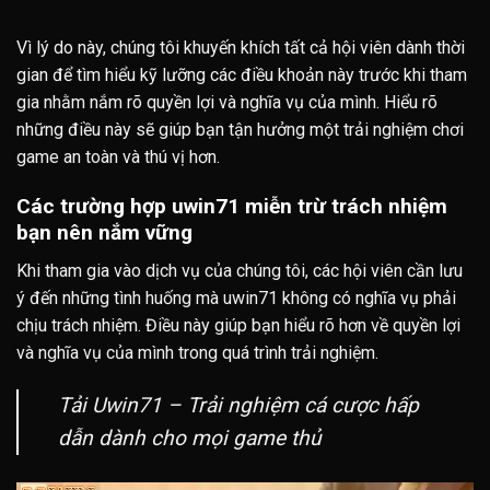
Vì lý do này, chúng tôi khuyến khích tất cả hội viên dành thời
gian để tìm hiểu kỹ lưỡng các điều khoản này trước khi tham
gia nhằm nắm rõ quyền lợi và nghĩa vụ của mình. Hiểu rõ
những điều này sẽ giúp bạn tận hưởng một trải nghiệm chơi
game an toàn và thú vị hơn.
Các trường hợp uwin71 miễn trừ trách nhiệm
bạn nên nắm vững
Khi tham gia vào dịch vụ của chúng tôi, các hội viên cần lưu
ý đến những tình huống mà uwin71 không có nghĩa vụ phải
chịu trách nhiệm. Điều này giúp bạn hiểu rõ hơn về quyền lợi
và nghĩa vụ của mình trong quá trình trải nghiệm.
Tải Uwin71
– Trải nghiệm cá cược hấp
dẫn dành cho mọi game thủ