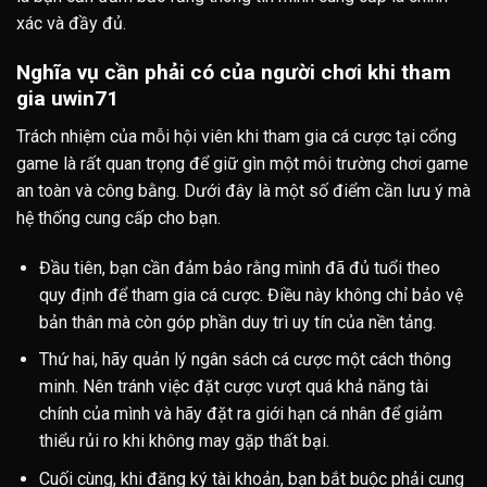
xác và đầy đủ.
Nghĩa vụ cần phải có của người chơi khi tham
gia uwin71
Trách nhiệm của mỗi hội viên khi tham gia cá cược tại cổng
game là rất quan trọng để giữ gìn một môi trường chơi game
an toàn và công bằng. Dưới đây là một số điểm cần lưu ý mà
hệ thống cung cấp cho bạn.
Đầu tiên, bạn cần đảm bảo rằng mình đã đủ tuổi theo
quy định để tham gia cá cược. Điều này không chỉ bảo vệ
bản thân mà còn góp phần duy trì uy tín của nền tảng.
Thứ hai, hãy quản lý ngân sách cá cược một cách thông
minh. Nên tránh việc đặt cược vượt quá khả năng tài
chính của mình và hãy đặt ra giới hạn cá nhân để giảm
thiểu rủi ro khi không may gặp thất bại.
Cuối cùng, khi đăng ký tài khoản, bạn bắt buộc phải cung